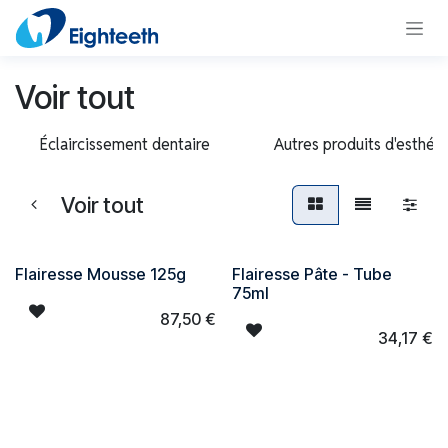
Se rendre au contenu
Voir tout
Éclaircissement dentaire
Autres produits d'esthét
Voir tout
Flairesse Mousse 125g
Flairesse Pâte - Tube
75ml
87,50
€
34,17
€