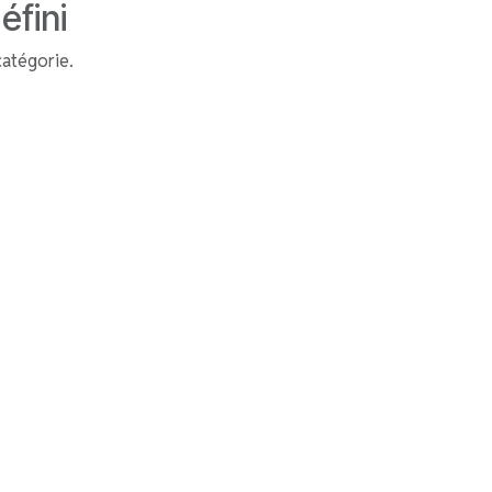
éfini
catégorie.