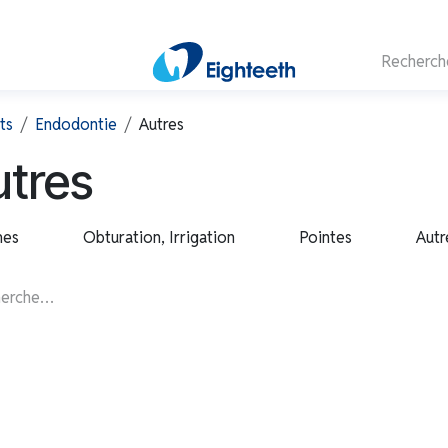
ts
Endodontie
Autres
utres
mes
Obturation, Irrigation
Pointes
Autr