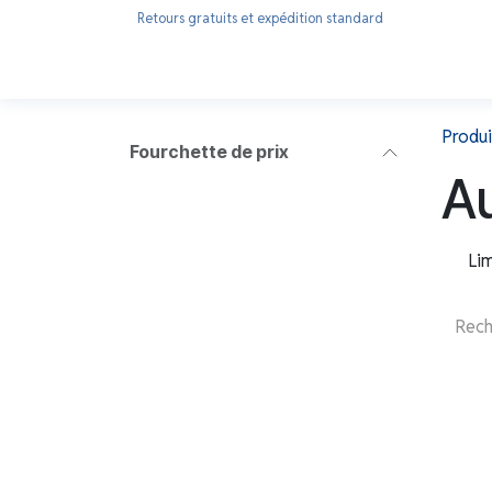
Se rendre au contenu
Retours gratuits et expédition standard
Accueil
Nos produits
Qui sommes-nous ?
Produi
Fourchette de prix
A
Li