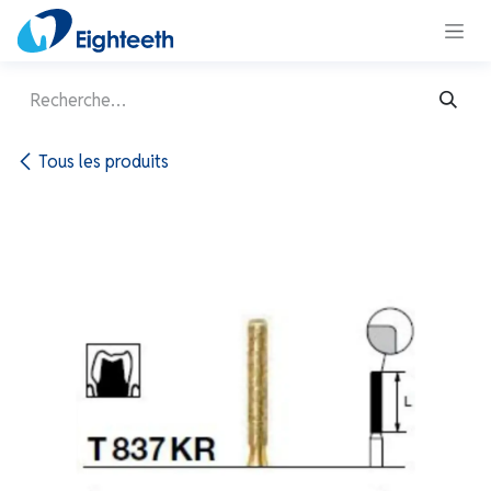
Se rendre au contenu
Tous les produits