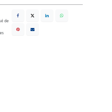
sé de
les