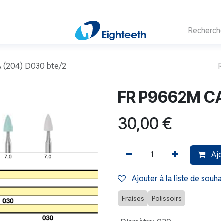
 (204) D030 bte/2
FR P9662M CA
30,00
€
Ajo
Ajouter à la liste de souha
Fraises
Polissoirs