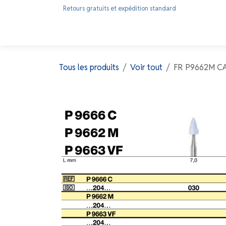
Se rendre au contenu
Retours gratuits et expédition standard
Accueil
Nos produits
Qui sommes-nous ?
Tous les produits
Voir tout
FR P9662M CA