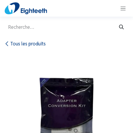
Se rendre au contenu
Tous les produits